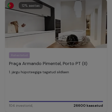
12
% aastas
Rahastatud
Praça Armando Pimentel, Porto PT (II)
1. järgu hüpoteegiga tagatud sildlaen
104
investorid
,
26600
kaasatud