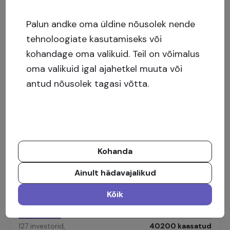
14
% aastas
Palun andke oma üldine nõusolek nende
tehnoloogiate kasutamiseks või
kohandage oma valikuid. Teil on võimalus
oma valikuid igal ajahetkel muuta või
antud nõusolek tagasi võtta.
Rahastatud
Travessa da Igreja, Aveleda, Vila do Conde
Kohanda
(IV)
6 eramaja, 100% ette müüdud.
Ainult hädavajalikud
Kõik
127
investorid
,
40200
kaasatud