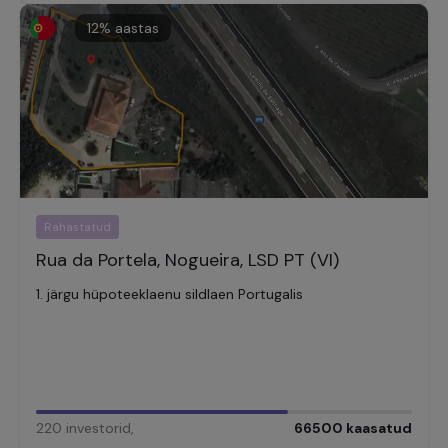
12
% aastas
Rahastatud
Rua da Portela, Nogueira, LSD PT (VI)
1. järgu hüpoteeklaenu sildlaen Portugalis
220
investorid
,
66500
kaasatud