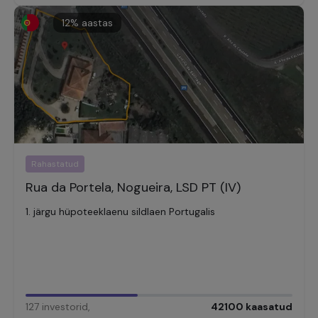
12
% aastas
Rahastatud
Rua da Portela, Nogueira, LSD PT (IV)
1. järgu hüpoteeklaenu sildlaen Portugalis
127
investorid
,
42100
kaasatud