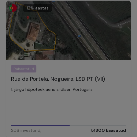
12
% aastas
Rahastatud
Rua da Portela, Nogueira, LSD PT (VII)
1. järgu hüpoteeklaenu sildlaen Portugalis
206
investorid
,
51300
kaasatud