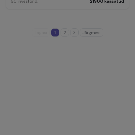
90
investorid
,
21900
kaasatud
Tagasi
1
2
3
Järgmine