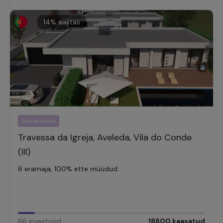
14
% aastas
Rahastatud
Travessa da Igreja, Aveleda, Vila do Conde
(III)
6 eramaja, 100% ette müüdud.
66
investorid
,
18600
kaasatud