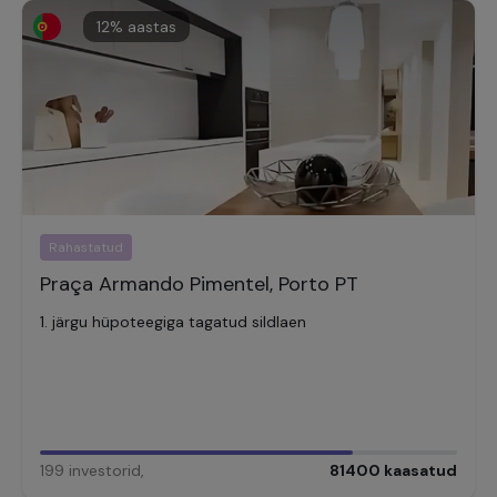
12
% aastas
Rahastatud
Praça Armando Pimentel, Porto PT
1. järgu hüpoteegiga tagatud sildlaen
199
investorid
,
81400
kaasatud