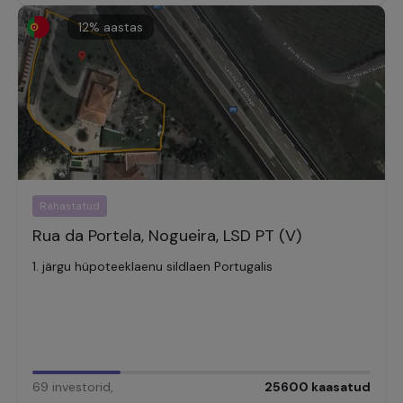
12
% aastas
Rahastatud
Rua da Portela, Nogueira, LSD PT (V)
1. järgu hüpoteeklaenu sildlaen Portugalis
69
investorid
,
25600
kaasatud