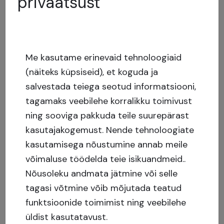
privaatsust
12
% aastas
Me kasutame erinevaid tehnoloogiaid
(näiteks küpsiseid), et koguda ja
salvestada teiega seotud informatsiooni,
tagamaks veebilehe korralikku toimivust
ning sooviga pakkuda teile suurepärast
Rahastatud
kasutajakogemust.
Nende tehnoloogiate
Rua da Portela, Nogueira, LSD PT
kasutamisega nõustumine annab meile
1. järgu hüpoteeklaenu sildlaen Portugalis
võimaluse töödelda teie isikuandmeid..
Nõusoleku andmata jätmine või selle
tagasi võtmine võib mõjutada teatud
funktsioonide toimimist ning veebilehe
üldist kasutatavust.
136
investorid
,
42500
kaasatud