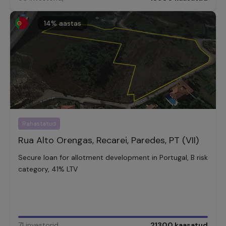
14
% aastas
Rahastatud
Rua Alto Orengas, Recarei, Paredes, PT (VII)
Secure loan for allotment development in Portugal, B risk
category, 41% LTV
71
investorid
,
21300
kaasatud