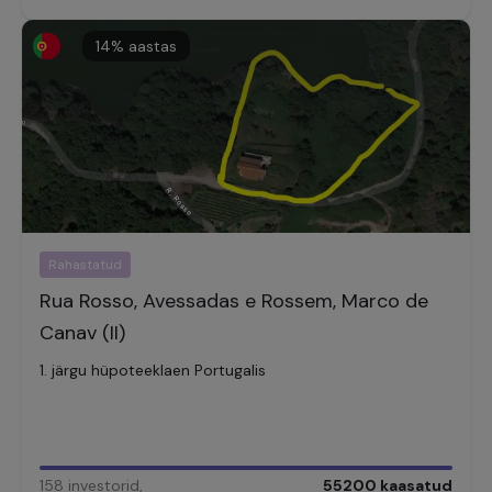
14
% aastas
Rahastatud
Rua Rosso, Avessadas e Rossem, Marco de
Canav (II)
1. järgu hüpoteeklaen Portugalis
158
investorid
,
55200
kaasatud