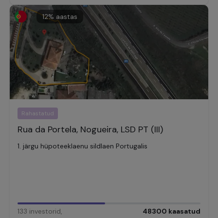
12
% aastas
Rahastatud
Rua da Portela, Nogueira, LSD PT (III)
1. järgu hüpoteeklaenu sildlaen Portugalis
133
investorid
,
48300
kaasatud