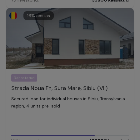
79
investorid
,
35800
kaasatud
16
% aastas
Rahastatud
Strada Noua Fn, Sura Mare, Sibiu (VII)
Secured loan for individual houses in Sibiu, Transylvania
region, 4 units pre-sold