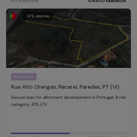
152
investorid
,
106900
kaasatud
14
% aastas
Rahastatud
Rua Alto Orengas, Recarei, Paredes, PT (VI)
Secure loan for allotment development in Portugal, B risk
category, 41% LTV