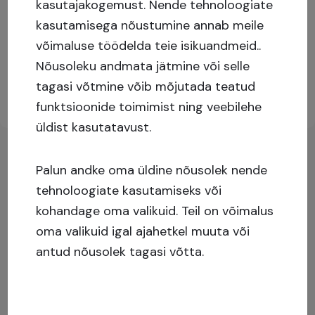
kasutajakogemust.
Nende tehnoloogiate
kasutamisega nõustumine annab meile
Täiendava info nägemiseks palun logi sisse või
võimaluse töödelda teie isikuandmeid..
registreeru kasutajaks!
Nõusoleku andmata jätmine või selle
tagasi võtmine võib mõjutada teatud
Registreeru
Logi sisse
funktsioonide toimimist ning veebilehe
üldist kasutatavust.
Palun andke oma üldine nõusolek nende
tehnoloogiate kasutamiseks või
kohandage oma valikuid. Teil on võimalus
oma valikuid igal ajahetkel muuta või
antud nõusolek tagasi võtta.