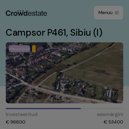
Menüü
Campsor P461, Sibiu (I)
Rahastatud
Investeeritud
eesmärgini
€
96600
€
53400