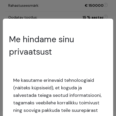
Rahastuseesmärk
:
€
150000
Oodatav tootlus
:
15
% aastas
Investeerimisperiood
:
18 kuud
Me hindame sinu
B
privaatsust
Riskikategooria
:
Riskihindamise mudel
50.5
%
LTV
:
Madal
risk
Me kasutame erinevaid tehnoloogiaid
Capital stack
:
Tagatud laen
(näiteks küpsiseid), et koguda ja
Näita rohkem
salvestada teiega seotud informatsiooni,
tagamaks veebilehe korralikku toimivust
Investeeringute põhiteave
ning sooviga pakkuda teile suurepärast