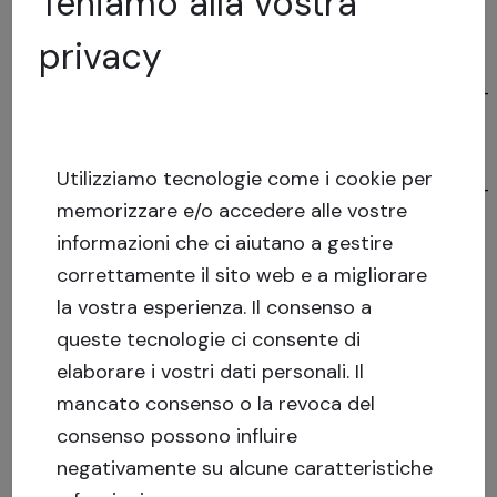
Teniamo alla vostra
garantito-definizione/
privacy
Prestito non garantito:
https://blog.crowdestate.eu/it/2020/prestito-
non-garantito-definizione/
Presito mezzanino:
Utilizziamo tecnologie come i cookie per
https://blog.crowdestate.eu/it/2020/prestito-
memorizzare e/o accedere alle vostre
mezzanino-definizione/
informazioni che ci aiutano a gestire
correttamente il sito web e a migliorare
la vostra esperienza.
Il consenso a
queste tecnologie ci consente di
elaborare i vostri dati personali. Il
mancato consenso o la revoca del
consenso possono influire
negativamente su alcune caratteristiche