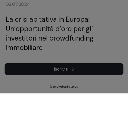
02.07.2024
La crisi abitativa in Europa:
Un’opportunità d’oro per gli
investitori nel crowdfunding
immobiliare
Iscriviti
crowdestate.eu
Iscrivetevi per conoscere le nostre
ultime notizie, gli aggiornamenti e gli