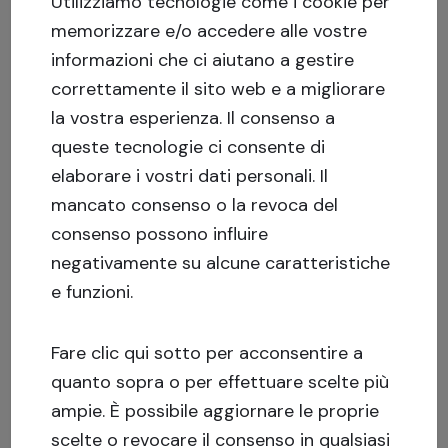
Utilizziamo tecnologie come i cookie per
Crowdestate: i numeri del 2018
memorizzare e/o accedere alle vostre
informazioni che ci aiutano a gestire
correttamente il sito web e a migliorare
May 10, 2014
la vostra esperienza.
Il consenso a
Perchè scegliere Crowdestate?
queste tecnologie ci consente di
elaborare i vostri dati personali. Il
mancato consenso o la revoca del
consenso possono influire
Indietro
1
2
3
Avanti
negativamente su alcune caratteristiche
e funzioni.
Fare clic qui sotto per acconsentire a
quanto sopra o per effettuare scelte più
ampie. È possibile aggiornare le proprie
scelte o revocare il consenso in qualsiasi