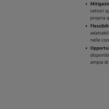
Mitigazi
settori s
propria q
Flessibi
adattabil
nelle con
Opportun
disponibi
ampia di 