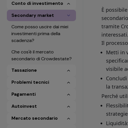
Conto di investimento
È possibile
Secondary market
secondario,
tramite Cro
Come posso uscire dai miei
investimenti prima della
interessati
scadenza?
Il processo
Che cos'è il mercato
Metti in 
secondario di Crowdestate?
specifica
visibile 
Tassazione
Concludi
Problemi tecnici
la transa
Pagamenti
Perché util
Flessibil
Autoinvest
strategie
Mercato secondario
Liquidità