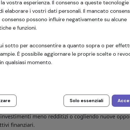
 il mercato secondario, puoi:
 la vostra esperienza.
Il consenso a queste tecnologie 
e offerte di vendita per i tuoi investimenti attuali, 
i elaborare i vostri dati personali. Il mancato consens
ri interessati di acquistarli.
l consenso possono influire negativamente su alcune
tiche e funzioni.
 e acquisire opportunità di investimento disponibili 
ri, espandendo e diversificando il tuo portafoglio.
qui sotto per acconsentire a quanto sopra o per effet
 secondario opera in conformità con
l'Articolo 25 de
 ampie. È possibile aggiornare le proprie scelte o revoc
ing
, garantendo il rispetto degli standard normativi
in qualsiasi momento.
 interessi di investimento.
mercato secondario è utile per gli investitori?
 liquidità:
Gli investimenti nel crowdfunding sono t
 ma il mercato secondario offre un modo per accedere 
investimenti ad altri investitori.
zzare
Solo essenziali
Accet
 del portafoglio:
Permette agli investitori di riequili
investimenti meno redditizi o cogliendo nuove opport
tivi finanziari.