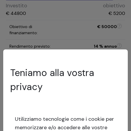
Investito
obiettivo
€
44800
€
5200
Obiettivo di
€
50000
finanziamento
:
Rendimento previsto
:
14
% annuo
Durata
12 mesi
dell'investimento
:
Teniamo alla vostra
C
privacy
Categoria di rischio
:
Modello di valutazione del
rischio
12.36
%
LTV
:
Basso
Utilizziamo tecnologie come i cookie per
rischio
memorizzare e/o accedere alle vostre