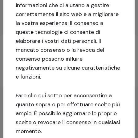
Capital stack
:
Prestito garantito
informazioni che ci aiutano a gestire
correttamente il sito web e a migliorare
Mostra di più
la vostra esperienza.
Il consenso a
Informazioni chiave sull'investimento
queste tecnologie ci consente di
elaborare i vostri dati personali. Il
mancato consenso o la revoca del
Accedi o iscriviti per maggiori informazioni!
consenso possono influire
negativamente su alcune caratteristiche
e funzioni.
Iscriviti
Accedi
Fare clic qui sotto per acconsentire a
quanto sopra o per effettuare scelte più
ampie. È possibile aggiornare le proprie
scelte o revocare il consenso in qualsiasi
momento.