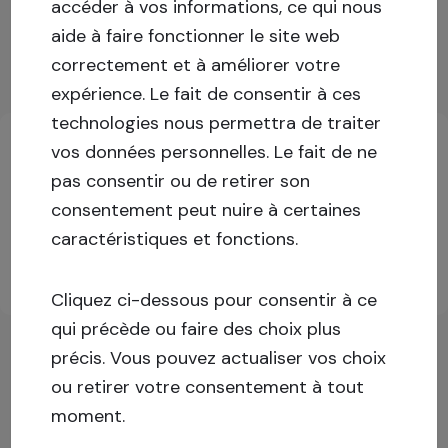
Capital stack
:
Prêt garanti
accéder à vos informations, ce qui nous
aide à faire fonctionner le site web
Afficher plus
correctement et à améliorer votre
expérience.
Le fait de consentir à ces
Informations clés sur les investissements
technologies nous permettra de traiter
vos données personnelles. Le fait de ne
pas consentir ou de retirer son
Connectez-vous ou inscrivez-vous pour plus
consentement peut nuire à certaines
d'informations !
caractéristiques et fonctions.
S'inscrire
Se connecter
Cliquez ci-dessous pour consentir à ce
qui précède ou faire des choix plus
précis. Vous pouvez actualiser vos choix
ou retirer votre consentement à tout
moment.