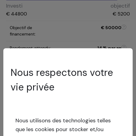
Investi
objectif
€
44800
€
5200
Objectif de
€
50000
financement
:
Rendement attendu
:
14
% par an
Durée de
12 mois
l'investissement
:
Nous respectons votre
vie privée
C
Catégorie de risque
:
Modèle d'évaluation des
risques
Nous utilisons des technologies telles
12.36
%
LTV
:
Risque
faible
que les cookies pour stocker et/ou